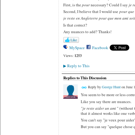
First, is the
pour
necessary? Could I say
je r
Second, I believe that I would use
pour qu
je reste en Angleterre pour que mon ami soi
Is that correct?
Any nuances to add? Thanks!
Like
MySpace
Facebook
Views:
1253
Reply to This
▶
Replies to This Discussion
Reply by
George Hunt
on
June 1
You seem to be more or less corre
EDUCATOR
Like you say there are nuances.
"je reste aider un ami
" (without t
that it almost works like one verb
You can't say "je veux pour aider
But you can say "quelque chose q