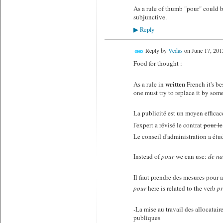
As a rule of thumb "pour" could b
subjunctive.
Reply
▶
Reply by
Vedas
on
June 17, 201
Food for thought :
written
As a rule in
French it's be
one must try to replace it by som
La publicité est un moyen effica
l'expert a révisé le contrat
pour le
Le conseil d'administration a étu
Instead of
pour
we can use:
de nat
Il faut prendre des mesures pour a
pour
here is related to the verb
pr
-
La mise au travail des allocatai
publiques