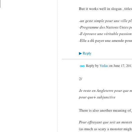
But it works well in slogan , title
-
un geste simple pour une ville p
-Programme des Nations Unies p
-Il éprouve une véritable passion
-Elle a dû payer une amende pour
Reply
▶
Reply by
Vedas
on
June 17, 201
2/
Je reste en Angleterre pour que 
pour que+ s
There is also another meaning of
Pour effrayant que soit un monstre
(as much as scary a monster might 