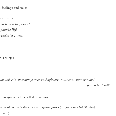
s, feelings and cause:
lus propre
our le développement
 pour la Hifi
 excès de vitesse
3 at 3:38pm
mon ami soit content= je reste en Angleterre pour contenter mon ami.
ubjunctive pour+ indicatif
pour que
which is called concessive :
, la tâche de le décrire est toujours plus effrayante que lui (Valéry)
be....)