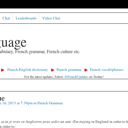
Chat
Leaderboards
Video Chat
guage
abulary, French grammar, French culture etc.
French-English dictionary
French grammar
French vocab/phrases
For the latest updates, follow
@FrenchUpdates
on Twitter!
ue
e 16, 2013 at 7:39pm in
French Grammar
, as in
je reste en Angleterre pour aider un ami
. (I'm staying in England in order to 
 order to.'