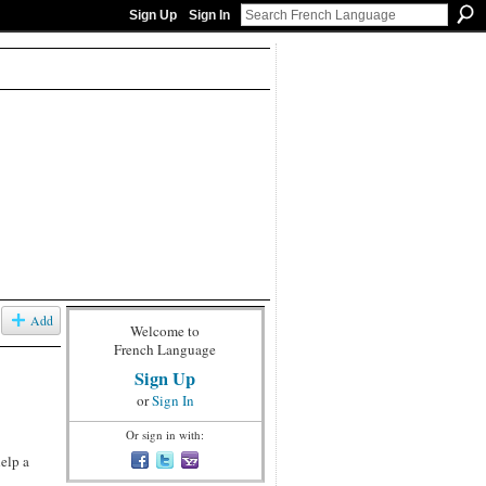
Sign Up
Sign In
Add
Welcome to
French Language
Sign Up
or
Sign In
Or sign in with:
help a