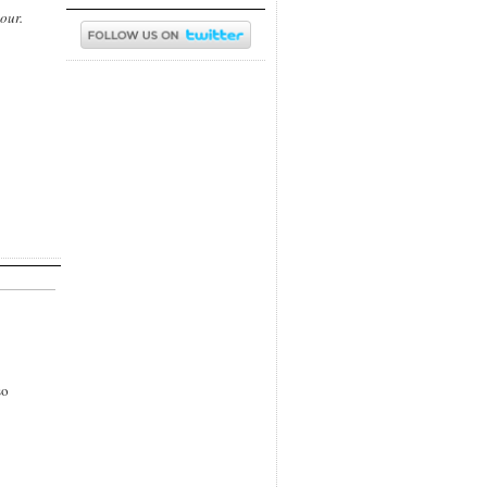
our.
so