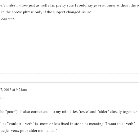
este aider un ami
just as well? I'm pretty sure I could say
je veux aider
without the
p
e
in the above phrase only if the subject changed, as in:
t content
.
7, 2013 at 9:21am
ct.
he "pour") is also correct and ,to my mind ties "reste" and "aider" closely together 
.
" as "vouloir + verb" is more or less fixed in stone as meaning "I want to + verb"
ue je veux pour aider mon ami..."