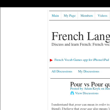
Main
My Page
Members
Videos
French Lan
Discuss and learn French: French voc
French Vocab Games app for iPhone/iPad
All Discussions
My Discussions
Pour vs Pour q
Posted by
Adam Kiryk
on Jun
View Discussions
I understand that
pour
can mean
in order to
friend). I believe that
pour que
also means 'in