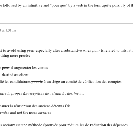
e followed by an infinitive and "pour que" by a verb in the form ,quite possibly of t
3 at 1:31pm
st to avoid using
pour
especially after a substantive when
pour
is related to this latt
ething more precise
d
ce
pour
' augmenter les ventes
destiné
au
client
à un siège au
dié les candidatures
pour le
comité de vérification des comptes
ure à, propre à,susceptible de , visant à , destiné à...
Ok
ssurer la réinsertion des anciens détenus
endre
and not the noun
mesures
de réduction des
res sociaux est une méthode éprouvée
pour réduire les
dépenses