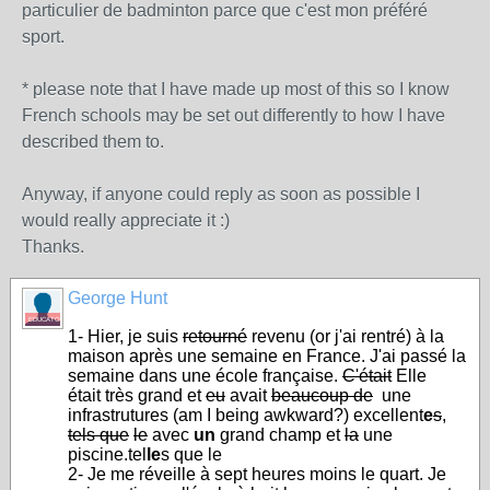
particulier de badminton parce que c'est mon préféré
sport.
* please note that I have made up most of this so I know
French schools may be set out differently to how I have
described them to.
Anyway, if anyone could reply as soon as possible I
would really appreciate it :)
Thanks.
George Hunt
EDUCATOR
1- Hier, je suis
retourné
revenu (or j'ai rentré) à la
maison après une semaine en France. J'ai passé la
semaine dans une école française.
C'était
Elle
était très grand et
eu
avait
beaucoup de
une
infrastrutures (am I being awkward?) excellent
e
s
,
tels que
le
avec
un
grand champ et
la
une
piscine.tel
le
s que le
2- Je me réveille à sept heures moins le quart. Je