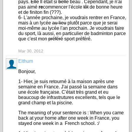
pays.
Elle
Il était si
belle
beau . Cependant, je n'ai
pas aimé
re
commencer l'école
tôt
de bonne heure
et de finiton fin (???).
6- L'année prochaine, je voudrais rentrer en France,
mais à un lycée
au lieu
plutôt parce que je serai
moi-même au lycée l'an prochain. Je voudrais faire
du sport, là aussi, en particulier de badminton parce
que c'est mon
préféré
sport préféré.
Mar 30, 2012
Elthum
Bonjour,
1- Hier, je suis retourné à la maison après une
semaine en France. J'ai passé la semaine dans
une école française. C'était très grand et eu
beaucoup de infrastrutures excellents, tels que le
grand champ et la piscine.
The meaning of your sentence is : When you came
back at your home after one week in France, you
stayed one week in a French school. :/