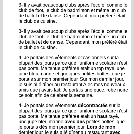
3- Il y avait beaucoup clubs après l'école, comme le
club de foot, le club de badminton et même un club
de ballet et le danse. Cependant, mon préféré était
le club de cuisine.
3- Il y avait beaucoup clubs après l'école, comme le
club de foot, le club de badminton et même un club
de ballet et
de
danse. Cependant, mon préféré était
le club de cuisine.
4- Je portais des vêtements occasionnels sur la
plupart des jours parce que l'uniforme scolaire n'est
pas porté. Ma tenue préféreé était un top rayé, une
jupe bleu marine et quelques petites bottes, que je
portais sur mon premier jour. Sur mon dernier jour,
je suis allé dîner au restaurant Alec mes nouveaux
amis que j'avais fait. Je portais une puce, robe noire
ce soir, afin de célébrer la semaine.
4- Je portais des vêtements
décontractés
sur la
plupart des jours parce que l'uniforme scolaire n'est
pas porté. Ma tenue préféreé était un
haut
rayé,
une jupe bleu marine
avec des
petites bottes, que
je portais
dès
mon premier jour.
Lors de mon
dernier jour, je suis allé dîner au restaurant
avec