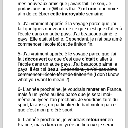
mes nouveaux amis
que j'avais fait
. Le soir, Je
portais une puce(What is that ?)
et une
robe noire ,
afin de célébrer
cette incroyable
semaine.
5- J'ai vraiment apprécié la voyage parce que j'ai
fait quelques nouveaux de ce que c'est que d'aller à
l'école dans un autre pays. J'ai beaucoup aimé le
pays. Elle était si belle. Cependant, je n'ai pas aimé
commencer l'école tôt et de finiton fin.
5- J'ai vraiment apprécié
le
voyage parce que j'ai
fait
découvert
ce que c'est que
c'était
d'aller à
l'école dans un autre pays. J'ai beaucoup aimé le
pays.
Il
était si
beau
.
Cependant, je n'ai pas aimé
commencer l'école tôt et de finiton fin.
(I don't know
what you want to mean :/)
6- L'année prochaine, je voudrais rentrer en France,
mais à un lycée au lieu parce que je serai moi-
même au lycée l'an prochain. Je voudrais faire du
sport, là aussi, en particulier de badminton parce
que c'est mon préféré sport.
6- L'année prochaine, je voudrais
retourner
en
France, mais
dans
un lycée
au lieu
car
je serai