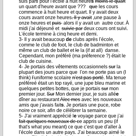
suis parti pour l'école à huit heure
s
moins le quart
un quart d'heure avant que ???
que
les cours
commence à huit heure et quart. Il y avait deux
cours avant onze heures
. Il y avait
,une pause à
onze heures et
puis
alors il y avait un autre cour. À
midi j'ai déjeuné et
suivie par
deux cours ont suivi.
L'école termine à cinq heure et demi.
3- Il y avait beaucoup
de
clubs après l'école,
comme le club de foot, le club de badminton et
même un club de ballet et
le
la (if at all) danse.
Cependant, mon préféré (ma préference ?) était le
club de cuisine.
4- Je portais des vêtements occasionnels
sur
la
plupart des jours parce que l'on ne porte pas un (I
think)
l'
uniforme scolaire
n'est pas porté
. Ma tenue
préféreé était un top rayé, une jupe bleu marine et
quelques petites bottes, que je portais
sur
mon
premier jour.
Sur
Mon dernier jour, je suis allé
e
dîner au restaurant
Alec mes
avec les nouveaux
amis que j'avais fait
s
. Je portais une puce, robe
noire ce soir, afin de célébrer la semaine.
5- J'ai vraiment apprécié l
e
voyage parce que j'ai
fait quelques nouveaux de ce
appris un peu (if
that's what you meant) ce que c'est que d'aller à
l'école dans un autre pays. J'ai beaucoup aimé le